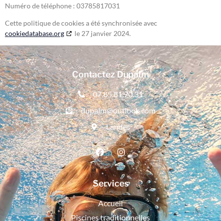
Numéro de téléphone : 03785817031
Cette politique de cookies a été synchronisée avec
cookiedatabase.org
le 27 janvier 2024.
Contactez Dupalm
07.85.81.70.31
dupalm@outlook.com
Landes
Services
Accueil
Piscines traditionnelles