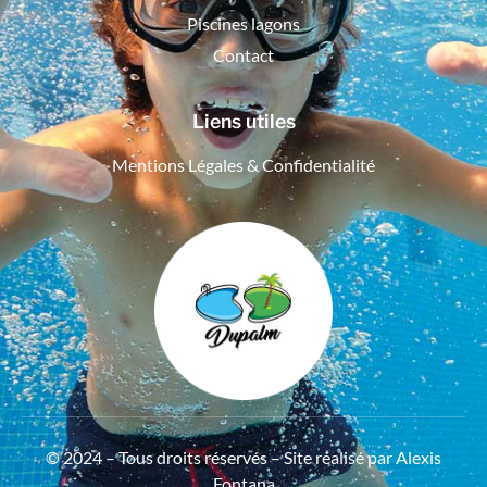
Piscines lagons
Contact
Liens utiles
Mentions Légales & Confidentialité
© 2024 – Tous droits réservés – Site réalisé par
Alexis
Fontana